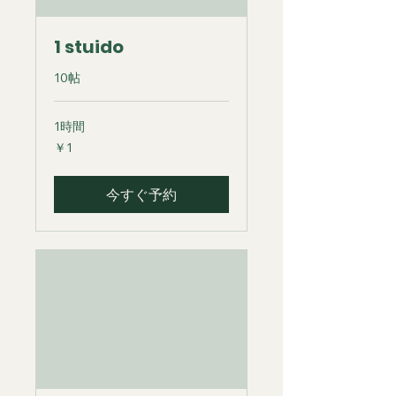
1 stuido
10帖
1時間
1
￥1
円
今すぐ予約