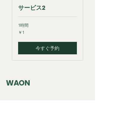
サービス2
1時間
1
￥1
円
今すぐ予約
WAON
TEL:
0565-28-1409
https://www.waon.store/