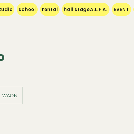
tudio
school
rental
hall stageA.L.F.A.
EVENT
o
WAON