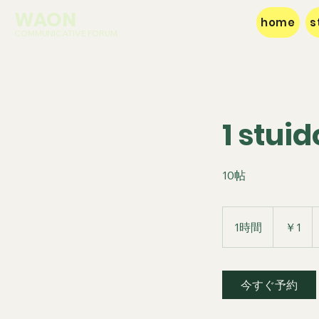
WAON
home
s
COMMUNICATIVE FORUM
1 stuid
10帖
1
円
1時間
1
￥1
時
今すぐ予約